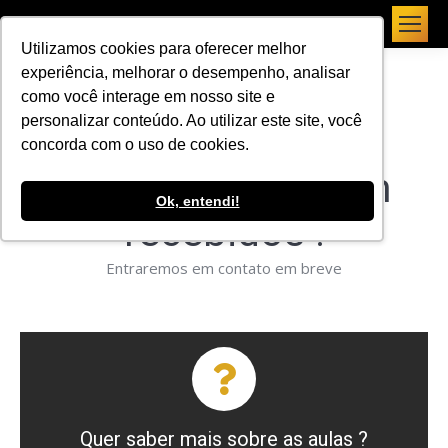
Utilizamos cookies para oferecer melhor
experiência, melhorar o desempenho, analisar
como você interage em nosso site e
personalizar conteúdo. Ao utilizar este site, você
concorda com o uso de cookies.
Seus dados foram
Ok, entendi!
recebidos !
Entraremos em contato em breve
Entenda mais
Aulas particulares e em turma
Quer saber mais sobre as aulas ?
Entenda como funciona os cursos