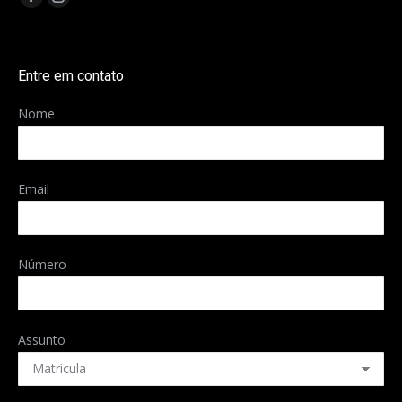
Facebook
Instagram
page
page
opens
opens
Entre em contato
in
in
new
new
Nome
window
window
Email
Número
Assunto