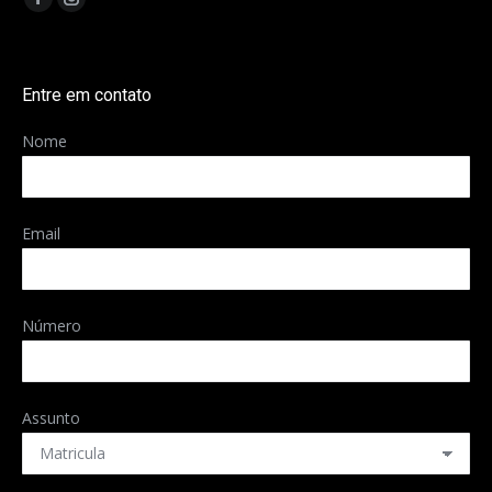
Facebook
Instagram
page
page
opens
opens
Entre em contato
in
in
new
new
Nome
window
window
Email
Número
Assunto